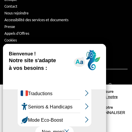
Contact
Nous rejoindre
Accessibilité des services et documents
Presse
Appels d’Offres
Cookies
Protection des données
Mentions légales
Nous utilisons des cookies de fonctionnement, de mesure
d’audience et de réseaux sociaux comme précisé
dans notre
politique de gestion des cookies.
Vous disposez également de la possibilité de retirer votre
consentement à tout moment en cliquant sur PERSONNALISER
MES CHOIX DE COOKIES.
© Promologis 2026
TOUT ACCEPTER
TOUT REFUSER