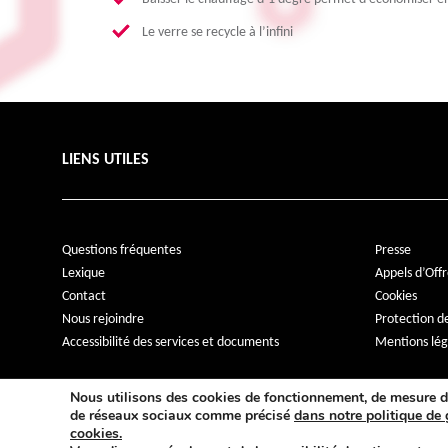
Le verre se recycle à l’infini
LIENS UTILES
Questions fréquentes
Presse
Lexique
Appels d’Offr
Contact
Cookies
Nous rejoindre
Protection d
Accessibilité des services et documents
Mentions lég
Nous utilisons des cookies de fonctionnement, de mesure d
de réseaux sociaux comme précisé
dans notre politique de 
cookies.
© Promologis 2026