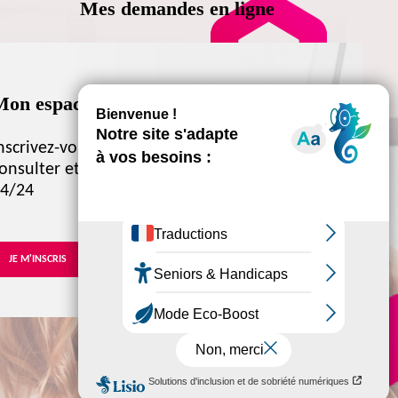
Mes demandes en ligne
on espace locataire
nscrivez-vous à votre espace locataire pour
onsulter et gérer votre dossier locataire
4/24
JE M'INSCRIS
JE ME CONNECTE