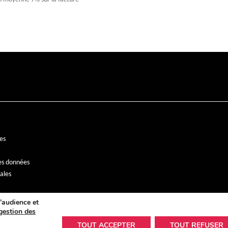
es
es données
ales
’audience et
gestion des
TOUT ACCEPTER
TOUT REFUSER