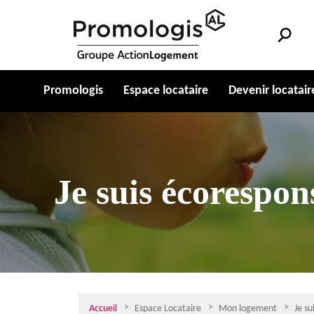
Promologis
Espace locataire
Devenir locatair
Je suis écorespon
Accueil
Espace Locataire
Mon logement
Je s