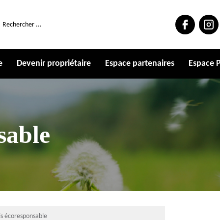
e
Devenir propriétaire
Espace partenaires
Espace P
sable
uis écoresponsable