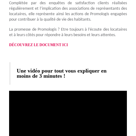
Complétée par des enquêtes de satisfaction clients réalisées
régulièrement et l’implication des associations de représentants des
locataires, elle représente ainsi les actions de Promologis engagées
pour contribuer à la qualité de vie des habitants.
La promesse de Promologis ? Etre toujours à l’écoute des locataires
et à leurs côtés pour répondre à leurs besoins et leurs attentes.
DÉCOUVREZ LE DOCUMENT
ICI
Une vidéo pour tout vous expliquer en
moins de 3 minutes !