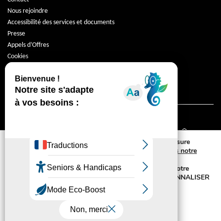
Nous rejoindre
Accessibilité des services et documents
Presse
Appels d’Offres
Cookies
Protection des données
Mentions légales
Nous utilisons des cookies de fonctionnement, de mesure
d’audience et de réseaux sociaux comme précisé
dans notre
politique de gestion des cookies.
Vous disposez également de la possibilité de retirer votre
consentement à tout moment en cliquant sur PERSONNALISER
MES CHOIX DE COOKIES.
© Promologis 2026
TOUT ACCEPTER
TOUT REFUSER