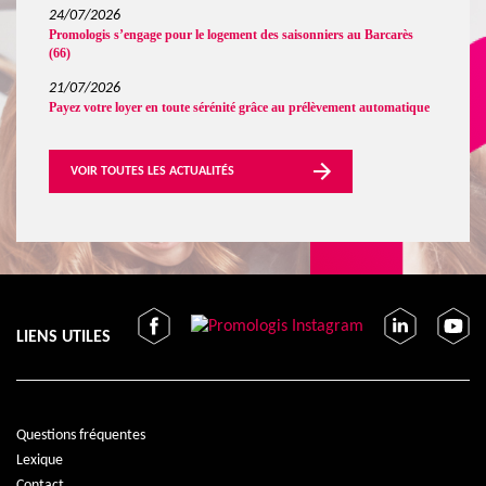
24/07/2026
Promologis s’engage pour le logement des saisonniers au Barcarès
(66)
21/07/2026
Payez votre loyer en toute sérénité grâce au prélèvement automatique
VOIR TOUTES LES ACTUALITÉS
LIENS UTILES
Questions fréquentes
Lexique
Contact